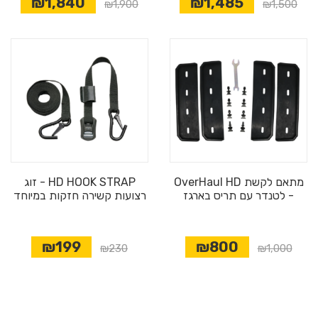
₪1,840
₪1,485
₪1,900
₪1,500
מתאם לקשת OverHaul HD
HD HOOK STRAP - זוג
- לטנדר עם תריס בארגז
רצועות קשירה חזקות במיוחד
₪199
₪800
₪230
₪1,000