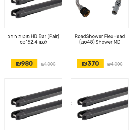
RoadShower FlexHead
HD Bar (Pair) מוטות רוחב
Shower MD (48סמ)
לגגון 152.4סמ
₪980
₪370
₪1,000
₪4,000