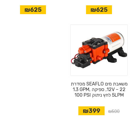
₪625
₪625
משאבת מים SEAFLO מסדרת
22 – ‎12V, ספיקה ‎1.3‎ GPM,
5LPM לחץ ניתוק ‎100‎ PSI
₪399
₪500