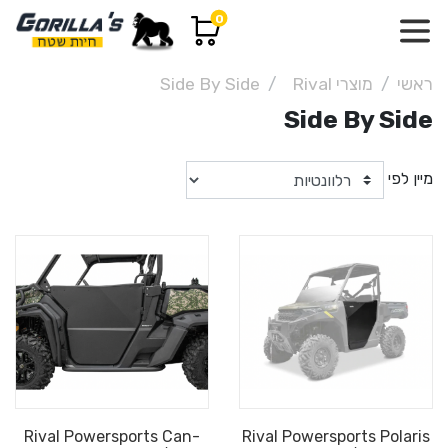
0
ראשי
מוצרי Rival
Side By Side
Side By Side
מיין לפי
Rival Powersports Can-
Rival Powersports Polaris