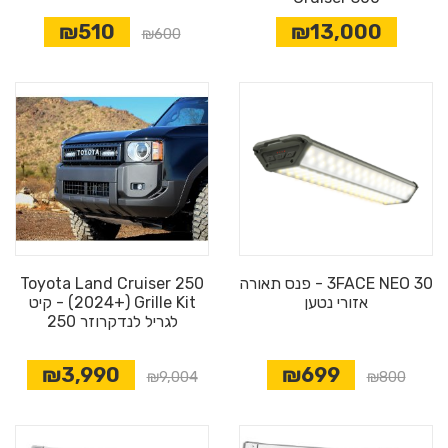
₪510
₪13,000
₪600
3FACE NEO 30 - פנס תאורה
Toyota Land Cruiser 250
אזורי נטען
(2024+) Grille Kit - קיט
לגריל לנדקרוזר 250
₪3,990
₪699
₪9,004
₪800