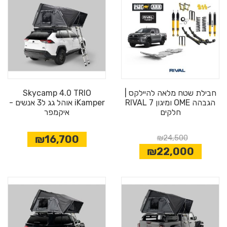
חבילת שטח מלאה להיילקס |
Skycamp 4.0 TRIO
הגבהה OME ומיגון RIVAL 7
iKamper אוהל גג ל3 אנשים -
חלקים
איקמפר
₪16,700
₪24,500
₪22,000