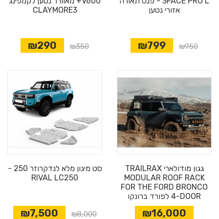
3FACE PRO L - פנס תאורה
V600+ מאוורר נטען לקמפינג
אזורי נטען
CLAYMORE3
₪290
₪799
מבצע
₪350
₪950
גגון מודולארי TRAILRAX
סט מיגון מלא לנדקרוזר 250 -
RIVAL LC250
MODULAR ROOF RACK
FOR THE FORD BRONCO
4-DOOR לפורד ברונקו
₪7,500
₪16,000
₪8,000