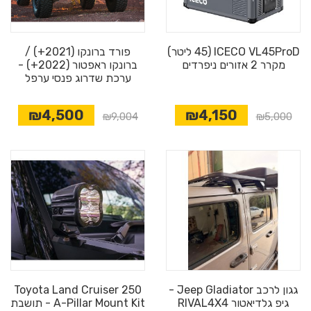
ICECO VL45ProD (45 ליטר)
פורד ברונקו (2021+) /
מקרר 2 אזורים ניפרדים
ברונקו ראפטור (2022+) -
ערכת שדרוג פנסי ערפל
₪4,500
₪4,150
₪9,004
₪5,000
גגון לרכב Jeep Gladiator -
Toyota Land Cruiser 250
גיפ גלדיאטור RIVAL4X4
A-Pillar Mount Kit - תושבת