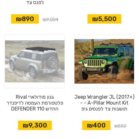
לפנס צד
₪890
₪5,500
₪9,004
Jeep Wrangler JL (2017+)
גגון מודולארי Rival
- A-Pillar Mount Kit -
פלטפורמת העמסה לדיפנדר
תושבות צד לפנסים גיפ
החדש DEFENDER 110
₪9,300
₪400
₪550