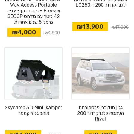
ללנדקרוזר 250 - LC250
Way Access Portable
Freezer – מקרר מקפיא נייד
42 ליטר עם מדחס SECOP
גרמני 5 שנים אחריות
₪13,900
₪17,000
₪4,000
מבצע
₪4,800
גגון מודולרי פלטפורמת
Skycamp 3.0 Mini ikamper
העמסה ללנדקרוזר 200
אוהל גג איקמפר
Rival