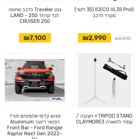
ICECO VL35 ProS (35 ליטר)
גגון Traveler לרכב טויוטה
מקרר לרכב
לנד קרוזר 250 - LAND
CRUISER 250
₪7,100
₪2,990
₪3,590
TRIPOD STAND+ חצובה /
פגוש קדמי אלומיניום פורד
עמוד לתאורה CLAYMORE3
רפטור ריינגר Aluminum
Front Bar - Ford Ranger
Raptor Next Gen 2022-