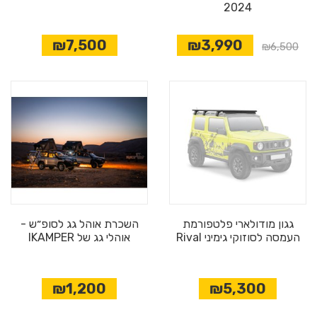
2024
₪7,500
₪3,990
₪6,500
גגון מודולארי פלטפורמת
השכרת אוהל גג לסופ״ש -
העמסה לסוזוקי גימיני Rival
אוהלי גג של IKAMPER
₪1,200
₪5,300