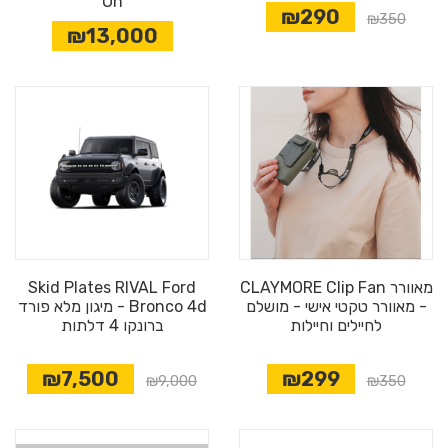
On
₪290
₪350
₪13,000
מאוורר CLAYMORE Clip Fan
Skid Plates RIVAL Ford
- מאוורר טקטי אישי - מושלם
Bronco 4d - מיגון מלא פורד
לחיילים וחיילות
ברונקו 4 דלתות
₪7,500
₪299
₪9,000
₪350