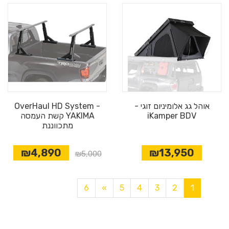
אוהל גג אלומיניום זוגי -
OverHaul HD System -
iKamper BDV
YAKIMA קשת העמסה
מתכווננת
₪4,890
₪13,950
₪5,000
6
»
5
4
3
2
1