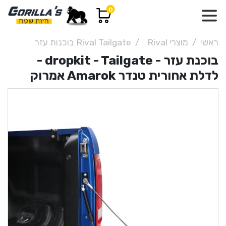
0
ראשי
מוצרי Rival
Rival Tailgate בוכנות עזר
בוכנת עזר - dropkit - Tailgate -
לדלת אחורית טנדר Amarok אמרוק