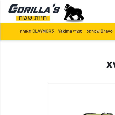
Bravo שנורקל
מוצרי Yakima
CLAYMOR3 תאורה