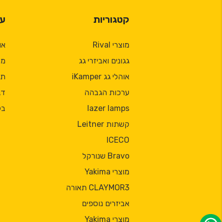
קטגוריות
על
מוצרי Rival
או
גגונים ואביזרי גג
מד
אוהלי גג iKamper
תק
ערכות הגבהה
דב
lazer lamps
בל
קשתות Leitner
ICECO
Bravo שנורקל
מוצרי Yakima
CLAYMOR3 תאורה
אביזרים נוספים
מוצרי Yakima