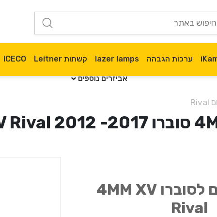
ערכות הגבהה
lazer lamps
קשתות Leitner
ICECO
אביזרים נוספים
Riv
מיגון תחתון 3 חלקים לסוברו 4MM XV