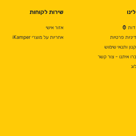
ינו
שירות לקוחות
דות 🦍
אזור אישי
יניות פרטיות
אחריות על מוצרי iKamper
נון ותנאי שימוש
רו איתנו - צור קשר
וג