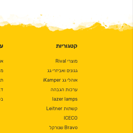
קטגוריות
על
מוצרי Rival
או
גגונים ואביזרי גג
מד
אוהלי גג iKamper
תק
ערכות הגבהה
דב
lazer lamps
בל
קשתות Leitner
ICECO
Bravo שנורקל