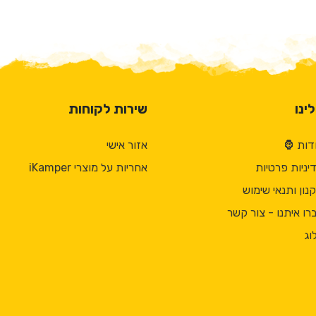
ינו
שירות לקוחות
דות 🦍
אזור אישי
יניות פרטיות
אחריות על מוצרי iKamper
נון ותנאי שימוש
רו איתנו - צור קשר
וג