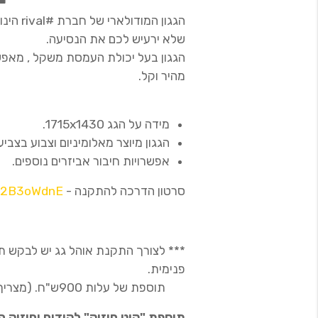
הגגון ה
שלא ירעיש לכם את הנסיעה.
הגגון בעל יכולת העמסת משקל , מאפשר
מהיר וקל.
מידה על הגג 1715x1430.
הגגון מיוצר מאלומיניום וצבוע בצ
אפשרויות חיבור אביזרים נוספים.
סרטון הדרכה להתקנה -
KL2B3oWdnE
*** לצורך התקנת אוהל גג יש לבקש תו
פנימית.
תוספת של עלות 900ש"ח. (מצריך התקנה מקצועית)
תוספת "קיט חיזוק" לקידוח וחיזוק הג