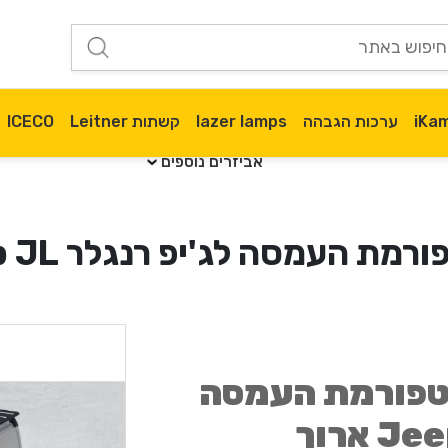
ערכות הגבהה
lazer lamps
קשתות Leitner
ICECO
אביזרים נוספים
 העמסה לג'יפ רנגלר Jeep JL ארוך
לטפורמת העמסה