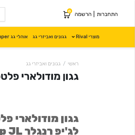
0
התחברות
|
הרשמה
מוצרי Rival
גגונים ואביזרי גג
אוהלי גג iKamper
ראשי
גגונים ואביזרי גג
גגון מודולארי פלטפורמת
גגון מודולארי פ
לג'יפ רנגלר Jeep JL ארוך