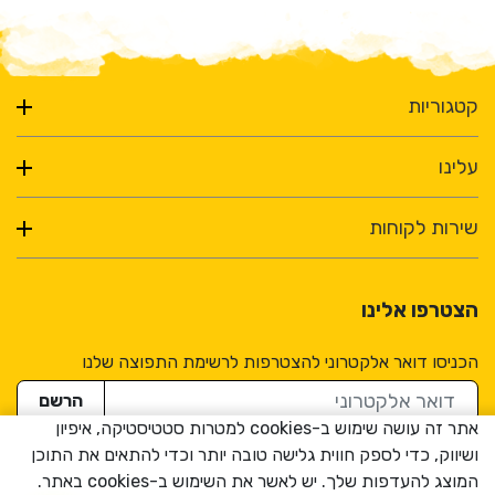
שנפתחים ל3 גבהים שונים, מדף עץ, גזיה איכותית ותיקים
לכל חלק בנפרד.
בהשראת דורות של חקלאים בדרום מערב ארצות הברית
קטגוריות
שיצרו משטחי בישול מאולתרים מדיסקיות מחרשה, מסורת
שנקראת "דיסקדה". בין אם תרצו לבשל בעמידה, בישיבה, על
עלינו
האש או על קרקע לא אחידה, סדרת הדיסקו מתקדמת.
עיצוב שנועד ליצור קהילה:
שירות לקוחות
באמצעות תוכנית הגישה המוקדמת המוגבלת (LEAP), חברי
קהילת iKamper שיתפו תובנות ששיכללו את עיצוב
הצטרפו אלינו
האב-טיפוס שלנו.
התוצאה היא סדרת דיסקו נוחה וקלה יותר לשימוש.
הכניסו דואר אלקטרוני להצטרפות לרשימת התפוצה שלנו
נבנה להחזיק מעמד:
דואר אלקטרוני
הרשם
אתר זה עושה שימוש ב-cookies למטרות סטטיסטיקה, איפיון
בנוי עם רגלי אלומיניום עבות בצביעת "אנדונאזיד" ותושבות
ושיווק, כדי לספק חווית גלישה טובה יותר וכדי להתאים את התוכן
מגומי ליציבות
המוצג להעדפות שלך. יש לאשר את השימוש ב-cookies באתר.