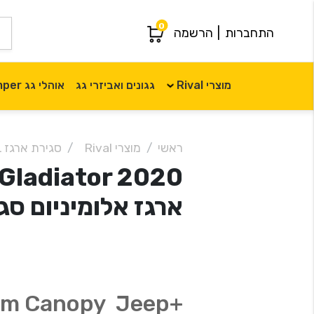
0
התחברות
|
הרשמה
מוצרי Rival
גגונים ואביזרי גג
אוהלי גג iKamper
ראשי
מוצרי Rival
סגירת ארגז Canopy RIVAL
ארגז אלומיניום סג
num Canopy Jeep