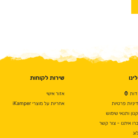
ינו
שירות לקוחות
דות 🦍
אזור אישי
יניות פרטיות
אחריות על מוצרי iKamper
נון ותנאי שימוש
רו איתנו - צור קשר
וג