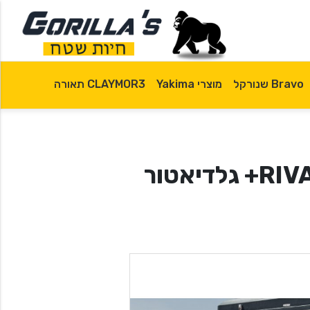
Bravo שנורקל
מוצרי Yakima
CLAYMOR3 תאורה
RIVAL Aluminum Canopy Jeep Gladiator 2020+ גלדיאטור