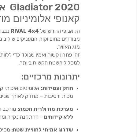
Gladiator 2020 ארגז אלומיניום סגירה
קאנופי אלומיניום מודולרי x4
הקאנופי החדש של
RIVAL 4x4
נבנה 
מבודדים מחום וקור, המעניקים שילוב מ
מזג האוויר.
זהו פתרון קשוח ואמין שנולד כדי ללו
למסלול השטח הקשוח ביותר.
יתרונות מרכזיים:
חוזק ועמידות:
אלומיניום איכותי ק
מכות ורטיבות – מחזיק לאורך שנים.
מערכת מודולרית חכמה:
מורכב ק
ללא קידוחים
– ההתקנה נקייה ומה
שדרוג אמיתי לחוויית שטח:
מסילות