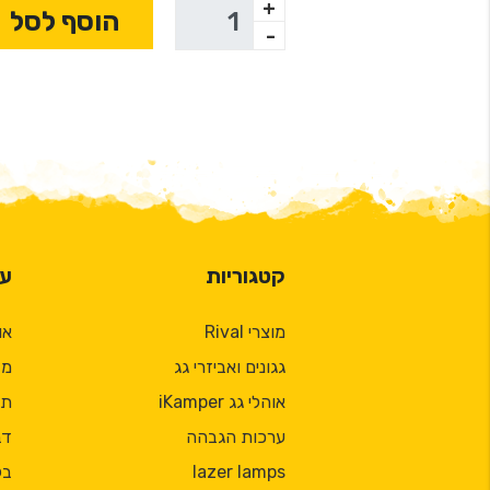
+
הוסף לסל
-
קטגוריות
על
מוצרי Rival
או
גגונים ואביזרי גג
מד
אוהלי גג iKamper
תק
ערכות הגבהה
דב
lazer lamps
בל