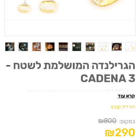
הגרילנדה המושלמת לשטח -
CADENA 3
ה-CADENA מציע חווית תאורת כגרילנדה ייחודית
קרא עוד
וסנטימנטלית, מושלמת ליצירת אווירה פנימית וחיצונית
הורדת קובץ
כאחד.
האורך הרב והקרבינים שלו לכל כדור אור מאפשרים מגוון של
₪800
במקום:
הגדרות אטמוספריות.
₪290
עם אפשרויות תלייה והרכבה מגוונות, מגוון צבעים בהירים