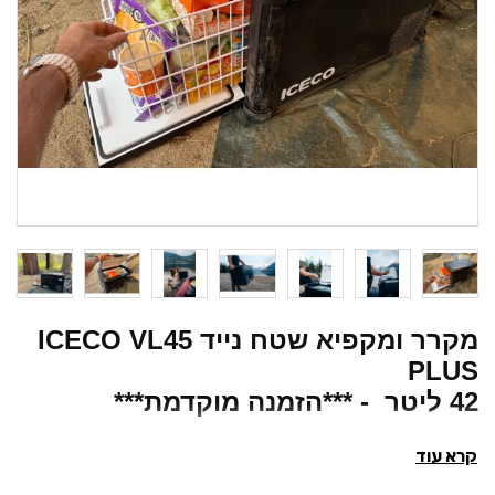
מקרר ומקפיא שטח נייד ICECO VL45
PLUS
42 ליטר - ***הזמנה מוקדמת***
קרא עוד
זמן אספקה 90 יום.