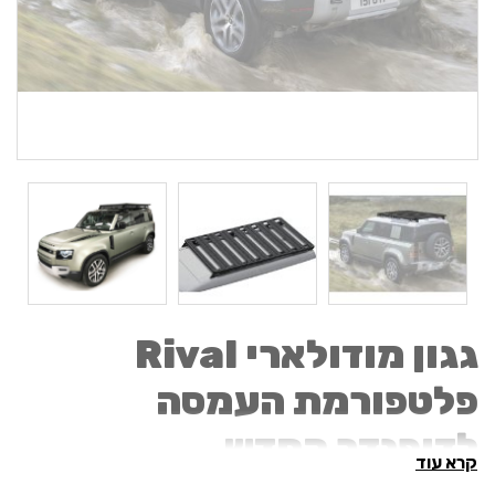
גגון מודולארי Rival
פלטפורמת העמסה
לדיפנדר החדש
קרא עוד
DEFENDER 110