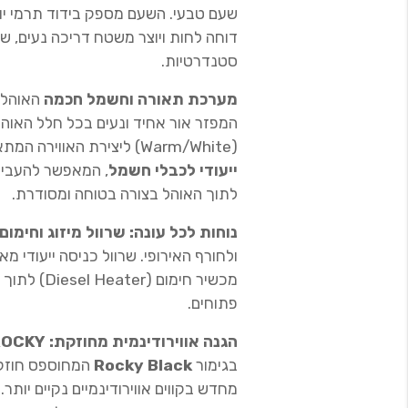
שעם טבעי. השעם מספק בידוד תרמי יוצ
דוחה לחות ויוצר משטח דריכה נעים, שק
סטנדרטיות.
מערכת תאורה וחשמל חכמה
האוהל 
המפזר אור אחיד ונעים בכל חלל האוהל
(Warm/White) ליצירת האווירה המתאימה. בנוסף, הוספנו
ייעודי לכבלי חשמל
, המאפשר להעביר
לתוך האוהל בצורה בטוחה ומסודרת.
נוחות לכל עונה: שרוול מיזוג וחימום
ולחורף האירופי. שרוול כניסה ייעודי מ
מכשיר חימום
פתוחים.
הגנה אווירודינמית מחוזקת: ROCKY רפטור
בגימור
Rocky Black
המחוספס חוזקה 
מחדש בקווים אווירודינמיים נקיים יותר