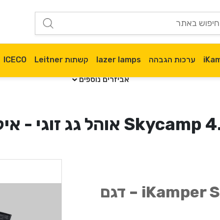
ערכות הגבהה
lazer lamps
קשתות Leitner
ICECO
אביזרים נוספים
הל גג זוגי - איקמפר
iKamper Skycamp 4.0 DUO – דגם