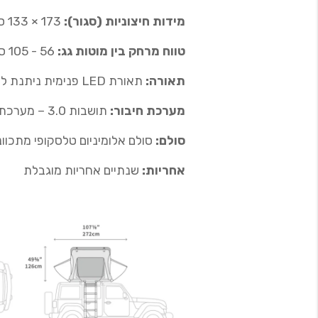
מידות חיצוניות (סגור):
173 × 133 ס"מ
טווח מרחק בין מוטות גג:
56 - 105 ס"מ
תאורה:
תאורת LED פנימית ניתנת לעמעום (לבן / ענבר / אדום)
מערכת חיבור:
תושבות 3.0 – מערכת אוניברסלית לרוב מוטות הרוחב
סולם:
סולם אלומיניום טלסקופי מתכוונן (עד 5
אחריות:
שנתיים אחריות מוגבלת