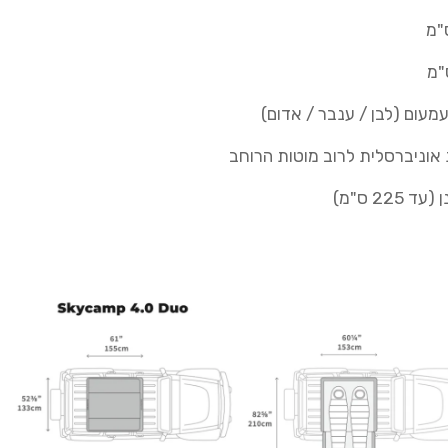
22 ס"מ)