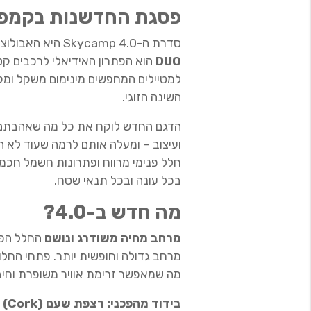
פסגת החדשנות בקמפינ
סדרת ה-Skycamp 4.0 היא האבולוציה המושלמת של אוהל הגג האיקוני. דגם ה-
DUO
הוא הפתרון האידיאלי לרכבים קט
למטיילים המחפשים מינימום משקל ומקס
השינה הזוגי.
ועיצוב – ומעלה אותם לרמה שעוד לא 
חלל פנימי מרווח ופתרונות חשמל חכמי
בכל עונה ובכל תנאי שטח.
מה חדש ב-4.0?
מרחב מחיה משודרג ונושם
החלל הפנ
מרחב גדולה וחופשית יותר. פתחי החלו
מה שמאפשר זרימת אוויר משופרת וחיב
בידוד מהפכני: רצפת שעם (Cork)
ל