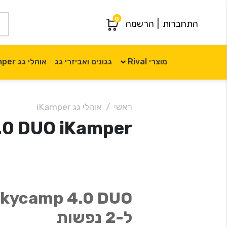
0
התחברות
|
הרשמה
מוצרי Rival
גגונים ואביזרי גג
אוהלי גג iKamper
ראשי
אוהלי גג iKamper
Skycamp 4.0 DUO iKamper או
ל-2 נפשות