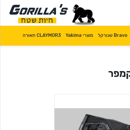
Bravo שנורקל
מוצרי Yakima
CLAYMOR3 תאורה