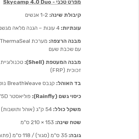
מפרט טכני - Skycamp 4.0 Duo
קיבולת שינה:
1-2 אנשים
עונתיות:
4 עונות – הגנה מלאה מגשם, רוח וקרינת UV
מבנה הרצפה:
עם שכבת שעם
מבנה המעטפת (Shell):
זכוכית (FRP)
בד האוהל:
קנבס BreathWeave נושם 320gsm להחשכה מקסימלית
כיסוי גשם (Rainfly):
פוליאסטר Rip-Stop 75D ממוחזר עם ציפוי DWR
משקל כולל:
54 ק"ג (אוהל ותושבות)
שטח שינה:
153 × 210 ס"מ
גובה:
35 ס"מ (סגור) / 118 ס"מ (פתוח)