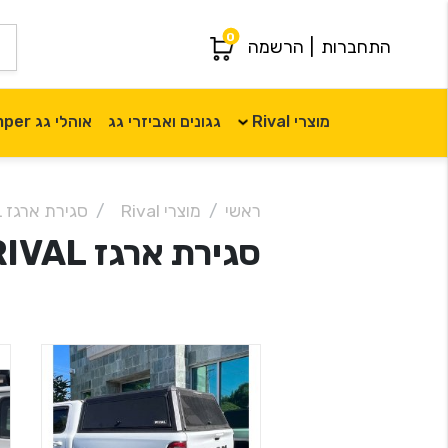
0
התחברות
|
הרשמה
מוצרי Rival
גגונים ואביזרי גג
אוהלי גג iKamper
ראשי
מוצרי Rival
סגירת ארגז Canopy RIVAL
סגירת ארגז Canopy RIVAL
מבצע