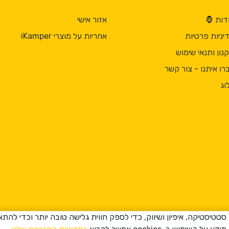
דות 🦍
אזור אישי
יניות פרטיות
אחריות על מוצרי iKamper
נון ותנאי שימוש
רו איתנו - צור קשר
וג
ה שימוש ב-cookies למטרות סטטיסטיקה, איפיון ושיווק, כדי לספק חווית גלישה טובה יות