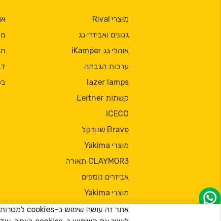
מוצרי Rival
או
גגונים ואביזרי גג
מד
אוהלי גג iKamper
תק
ערכות הגבהה
דב
lazer lamps
בל
קשתות Leitner
ICECO
Bravo שנורקל
מוצרי Yakima
CLAYMOR3 תאורה
אביזרים נוספים
מוצרי Yakima
אתר זה עוש